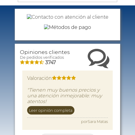
Opiniones clientes
De pedidos verificados
3747
Valoración
"Tienen muy buenos precios y
una atención inmejorable: muy
atentos!
El pedido llegó en perfectas
Leer opinión completa
condiciones y en el tiempo
fijado."
porSara Matas