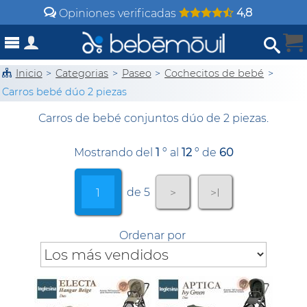
4,8
Opiniones verificadas
Inicio
>
Categorias
>
Paseo
>
Cochecitos de bebé
>
Carros bebé dúo 2 piezas
Carros de bebé conjuntos dúo de 2 piezas.
Mostrando del
1
º al
12
º de
60
de 5
1
>
>I
Ordenar por