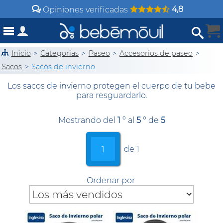
4,8
Opiniones verificadas
Inicio
>
Categorias
>
Paseo
>
Accesorios de paseo
>
Sacos
>
Sacos de invierno
Los sacos de invierno protegen el cuerpo de tu bebe
para resguardarlo.
Mostrando del
1
º al
5
º de
5
de 1
1
Ordenar por