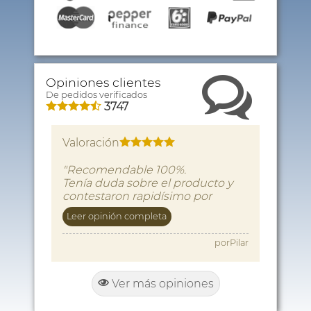
Opiniones clientes
De pedidos verificados
3747
Valoración
"Recomendable 100%.
Tenía duda sobre el producto y
contestaron rapidísimo por
WhatsApp aclarando dudas, con
Leer opinión completa
la mayor amabilidad posible.
Enviaron el producto muy rápido
porPilar
y ha llegado en perfecto estado.
El precio muy por debajo de lo
visto en otras tiendas y sin Black
Ver más opiniones
Friday aún…
Repetiría sin duda"